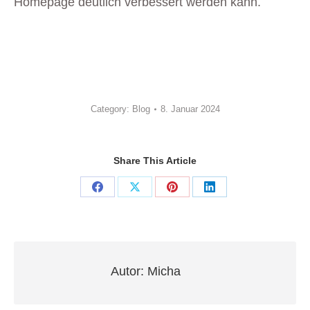
Homepage deutlich verbessert werden kann.
Category:
Blog
8. Januar 2024
Share This Article
Share
Share
Share
Share
on
on
on
on
Facebook
X
Pinterest
LinkedIn
Autor:
Micha